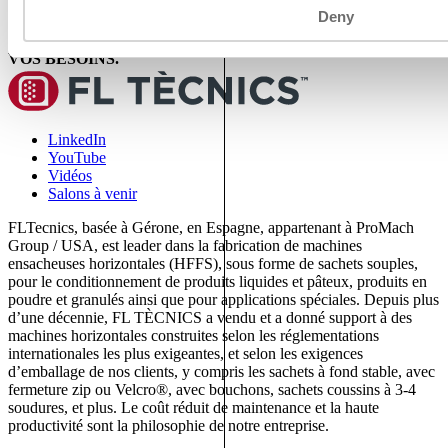
Deny
NOS SOLUTIONS D'EMBALLAGE QUI RÉPONDENT À
VOS BESOINS.
LinkedIn
YouTube
Vidéos
Salons à venir
FLTecnics, basée à Gérone, en Espagne, appartenant à ProMach
Group / USA, est leader dans la fabrication de machines
ensacheuses horizontales (HFFS), sous forme de sachets souples,
pour le conditionnement de produits liquides et pâteux, produits en
poudre et granulés ainsi que pour applications spéciales. Depuis plus
d’une décennie, FL TÈCNICS a vendu et a donné support à des
machines horizontales construites selon les réglementations
internationales les plus exigeantes, et selon les exigences
d’emballage de nos clients, y compris les sachets à fond stable, avec
fermeture zip ou Velcro®, avec bouchons, sachets coussins à 3-4
soudures, et plus. Le coût réduit de maintenance et la haute
productivité sont la philosophie de notre entreprise.