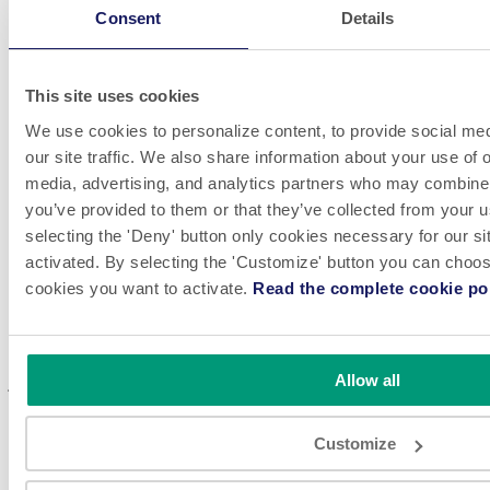
de la mousse, etc., en vous garantissant les meilleures conditions de
Consent
Details
conditionnement et le meilleur rendement de la machine.
La possibilité de combiner plusieurs types de présentation ( poches à
This site uses cookies
fond stable avec ou sans bouchon, formes spéciales, fermeture zip
ou Velcro, etc.), est très intéressante pour les clients, car elle leur
We use cookies to personalize content, to provide social med
permet de réagir à toute tendance du marché en ajoutant de
our site traffic. We also share information about your use of o
media, advertising, and analytics partners who may combine i
nouveaux formats ou présentations d'emballages.
you’ve provided to them or that they’ve collected from your u
Nous pouvons proposer une machine qui produit 50 ppm jusqu'à
selecting the 'Deny' button only cookies necessary for our sit
une machine qui produit 150 ppm, et des volumes de remplissage
activated. By selecting the 'Customize' button you can choose
allant jusqu'à 7 litres.
cookies you want to activate.
Read the complete cookie pol
Pour les clients qui préfèrent utiliser des sachets préfabriqués, notre
série PMP, est une machine fiable avec une capacité d'emballage
Allow all
jusqu'à 7 litres et une vitesse de production jusqu'à 90 ppm.
La confiance que nous avons établie avec nos clients et notre
Customize
excellent support technique, nous permettent d'être l'un des
principaux leaders dans ce domaine.