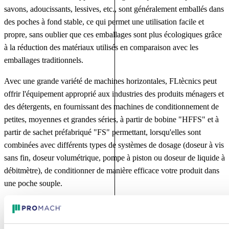
savons, adoucissants, lessives, etc., sont généralement emballés dans
des poches à fond stable, ce qui permet une utilisation facile et
propre, sans oublier que ces emballages sont plus écologiques grâce
à la réduction des matériaux utilisés en comparaison avec les
emballages traditionnels.
Avec une grande variété de machines horizontales, FLtècnics peut
offrir l'équipement approprié aux industries des produits ménagers et
des détergents, en fournissant des machines de conditionnement de
petites, moyennes et grandes séries, à partir de bobine "HFFS" et à
partir de sachet préfabriqué "FS" permettant, lorsqu'elles sont
combinées avec différents types de systèmes de dosage (doseur à vis
sans fin, doseur volumétrique, pompe à piston ou doseur de liquide à
débitmètre), de conditionner de manière efficace votre produit dans
une poche souple.
Nous pouvons fournir tout type de système de dosage approprié à
votre produit, même si celui-ci contient de l'alcool, de l'eau de Javel,