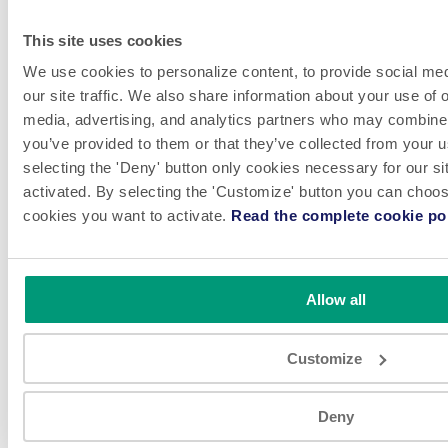
This site uses cookies
We use cookies to personalize content, to provide social med
our site traffic. We also share information about your use of o
media, advertising, and analytics partners who may combine i
you’ve provided to them or that they’ve collected from your u
VOIR
selecting the 'Deny' button only cookies necessary for our sit
activated. By selecting the 'Customize' button you can choose
FL 1.7 M6 Duplex Rollstock HFFS
cookies you want to activate.
Read the complete cookie pol
machine for packaging Pharmaceutical
Powders, Pellets & Mini-tablets in 4-
Side Sachets
Allow all
FLtècnics machine model FL 1.7 M6 FLT2 is a versatile rollstock
Customize
solution for packaging pharmaceutical powder, pellets, and mini-
tablets into 23 flat sachet formats. This machine produces up to 120
sachets per minute with premium dosing accuracy, efficiency and
quality, all while complying the stringent regulations of the
Deny
pharmaceutical industry.